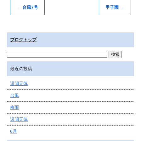
←
台風7号
甲子園
→
ブログトップ
最近の投稿
週間天気
台風
梅雨
週間天気
6月