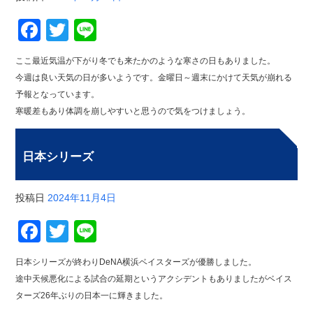
Facebook
Twitter
Line
ここ最近気温が下がり冬でも来たかのような寒さの日もありました。
今週は良い天気の日が多いようです。金曜日～週末にかけて天気が崩れる
予報となっています。
寒暖差もあり体調を崩しやすいと思うので気をつけましょう。
日本シリーズ
投稿日
2024年11月4日
Facebook
Twitter
Line
日本シリーズが終わりDeNA横浜ベイスターズが優勝しました。
途中天候悪化による試合の延期というアクシデントもありましたがベイス
ターズ26年ぶりの日本一に輝きました。